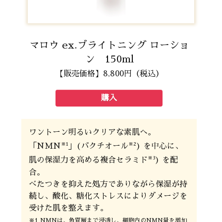
マロウ ex.ブライトニング ローショ
ン 150ml
【販売価格】8,800円（税込）
購入
ワントーン明るいクリアな素肌へ。
※1
※2
「NMN
」(バクチオール
) を中心に、
※3
肌の保湿力を高める複合セラミド
) を配
合。
べたつきを抑えた処方でありながら保湿が持
続し、酸化、糖化ストレスによりダメージを
受けた肌を整えます。
※1 NMNは、角質層まで浸透し、細胞内のNMN量を増加