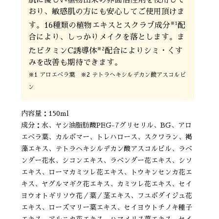
おり、敏感肌の方にも安心してご使用頂けま
※1
す。16種類の植物エキスとスクラブ成分
配
合により、しっかりメイクを落とします。ま
※2
たビタミンC誘導体
配合によりシミ・くす
みを改善も期待できます。
※1 アロエベラ葉 ※2 テトラへキシルデカン酸アスコルビ
ン
内容量：150ml
成分：水、ヤシ油脂肪酸PEG-7グリセリル、BG、アロ
エベラ葉、カルボマー、トレハロース、スクワラン、褐
藻エキス、テトラヘキシルデカン酸アスコルビル、ラベ
ンダー花水、シコンエキス、ラベンダー花エキス、シソ
エキス、ローマカミツレ花エキス、トウキンセンカ花エ
キス、ヤグルマギク花エキス、カミツレ花エキス、セイ
ヨウオトギリソウ花／葉／茎エキス、フユボダイジュ花
エキス、ローズマリー葉エキス、セイヨウトチノキ種子