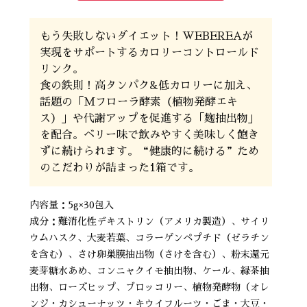
もう失敗しないダイエット！WEBEREAが
実現をサポートするカロリーコントロールド
リンク。
食の鉄則！高タンパク&低カロリーに加え、
話題の「Mフローラ酵素（植物発酵エキ
ス）」や代謝アップを促進する「麹抽出物」
を配合。ベリー味で飲みやすく美味しく飽き
ずに続けられます。“健康的に続ける”ため
のこだわりが詰まった1箱です。
内容量：5g×30包入
成分：難消化性デキストリン（アメリカ製造）、サイリ
ウムハスク、大麦若葉、コラーゲンペプチド（ゼラチン
を含む）、さけ卵巣膜抽出物（さけを含む）、粉末還元
麦芽糖水あめ、コンニャクイモ抽出物、ケール、緑茶抽
出物、ローズヒップ、ブロッコリー、植物発酵物（オレ
ンジ・カシューナッツ・キウイフルーツ・ごま・大豆・