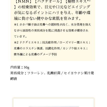
※2
【NMN】【バクチオール】【植物エキス
】の相乗効果で、目元や口元などエイジング
が気になるポイントにハリを与え、年齢や環
境に負けない健やかな素肌を育みます。
※1 ホホバ種子油は皮膚への親和性が高く、水分蒸発を抑え
ながら油溶性の美容成分を肌に浸透させる効果が期待され
ています。
※2 ドクダミエキス：抗炎症作用／ローズマリー葉エキス：
皮膚のエラスチン保護、抗酸化作用／カンゾウ根エキス：
紫外線による皮膚のダメージ予防
内容量：30g
美容成分：フラーレン、乳酸杆菌／セイヨウナシ果汁発
酵液