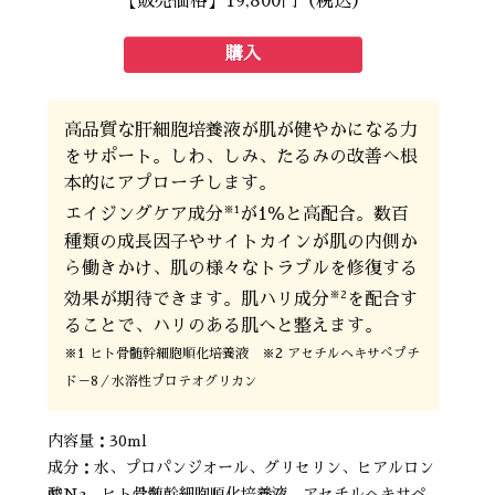
【販売価格】19,800円（税込）
購入
高品質な肝細胞培養液が肌が健やかになる力
をサポート。しわ、しみ、たるみの改善へ根
本的にアプローチします。
※1
エイジングケア成分
が1％と高配合。数百
種類の成長因子やサイトカインが肌の内側か
ら働きかけ、肌の様々なトラブルを修復する
※2
効果が期待できます。肌ハリ成分
を配合す
ることで、ハリのある肌へと整えます。
※1 ヒト骨髄幹細胞順化培養液 ※2 アセチルヘキサぺプチ
ド－8／水溶性プロテオグリカン
内容量：30ml
成分：水、プロパンジオール、グリセリン、ヒアルロン
酸Na、ヒト骨髄幹細胞順化培養液、アセチルヘキサペ