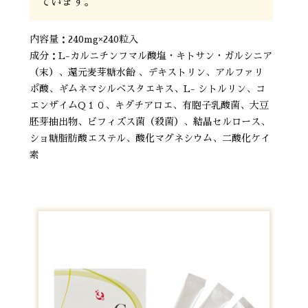
ています。
内容量：240mg×240粒入
成分：L-カルニチンフマル酸塩・キトサン・ガルシニア
（末）、還元麦芽糖水飴 、デキストリン、アルファリ
ポ酸、ギムネマシルベスタエキス、L- シトルリン、コ
エンザイムQ１０、キダチアロエ、有胞子乳酸菌、大豆
胚芽抽出物、ビフィズス菌（殺菌）、結晶セルロース、
ショ糖脂肪酸エステル、酸化マグネシウム、二酸化ケイ
素