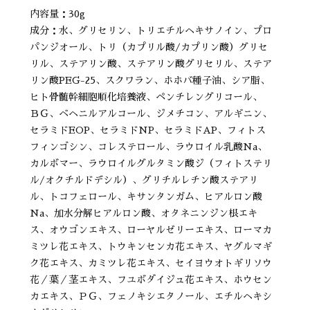
内容量：30g
成分：水、グリセリン、トリエチルヘキサノイン、プロ
パンジオール、トリ（カプリル酸/カプリン酸）グリセ
リル、ステアリン酸、ステアリン酸グリセリル、ステア
リン酸PEG-25、スクワラン、ホホバ種子油、シア脂、
ヒト骨髄幹細胞順化培養液、ペンチレングリコール、
ＢＧ、ベヘニルアルコール、ジメチコン、アルギニン、
セラミドEOP、セラミドNP、セラミドAP、フィトス
フィンゴシン、コレステロール、ラウロイル乳酸Na、
カルボマー、ラウロイルグルタミン酸ジ（フィトステリ
ル/オクチルドデシル）、グリチルレチン酸ステアリ
ル、トコフェロール、キサンタンガム、ヒアルロン酸
Na、加水分解ヒアルロン酸、オタネニンジン根エキ
ス、オウゴンエキス、ローヤルゼリーエキス、ローマカ
ミツレ花エキス、トウキンセンカ花エキス、ヤグルマギ
ク花エキス、カミツレ花エキス、セイヨウオトギリソウ
花／葉／茎エキス、フユボダイジュ花エキス、ホウセン
カエキス、ＰＧ、フェノキシエタノール、エチルヘキシ