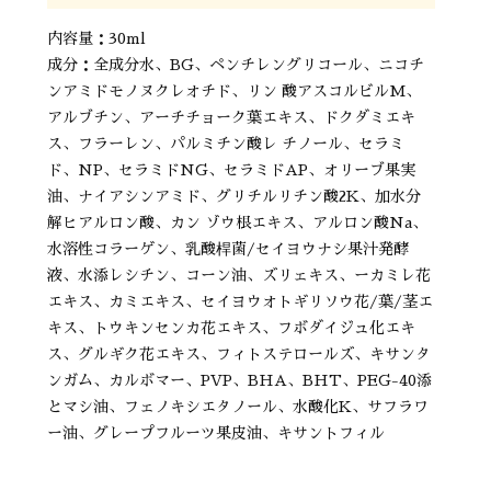
内容量：30ml
成分：全成分水、BG、ペンチレングリコール、ニコチ
ンアミドモノヌクレオチド、リン 酸アスコルビルM、
アルブチン、アーチチョーク葉エキス、ドクダミエキ
ス、フラーレン、パルミチン酸レ チノール、セラミ
ド、NP、セラミドNG、セラミドAP、オリーブ果実
油、ナイアシンアミド、グリチルリチン酸2K、加水分
解ヒアルロン酸、カン ゾウ根エキス、アルロン酸Na、
水溶性コラーゲン、乳酸桿菌/セイヨウナシ果汁発酵
液、水添レシチン、コーン油、ズリェキス、ーカミレ花
エキス、カミエキス、セイヨウオトギリソウ花/葉/茎エ
キス、トウキンセンカ花エキス、フボダイジュ化エキ
ス、グルギク花エキス、フィトステロールズ、キサンタ
ンガム、カルボマー、PVP、BHA、BHT、PEG-40添
とマシ油、フェノキシエタノール、水酸化K、サフラワ
ー油、グレープフルーツ果皮油、キサントフィル