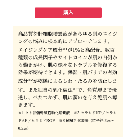
購入
高品質な肝細胞培養液があらゆる肌のエイジ
ングの悩みに根本的にアプローチします。
※1
エイジングケア成分
が1％と高配合。数百
種類の成長因子やサイトカインが肌の内側か
ら働きかけ、肌の様々なトラブルを修復する
効果が期待できます。保湿・肌バリアの有効
※2
成分
が乾燥によるしわ・たるみを防止しま
※3
す。また独自の乳化製法
で、角質層まで浸
透し、べたつかず、肌に潤いを与え艶肌へ導
きます。
※1 ヒト骨髄幹細胞順化培養液 ※2 セラミドNP／セラミ
ドAP／セラミドEOP ※3 微細乳化製法（粒子径:2㎛～
0.5㎛）