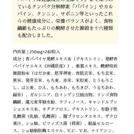
ているタンパク分解酵素「パパイン」やカル
パイン、タンニン、サポニン等といったこれ
らの健康成分に、栄養バランスがよく、食物
繊維もたっぷりの醗酵させた雑穀を十六種類
も配合しました。
内容量：250mg×240粒入
成分：青パパイヤ発酵エキス末（デキストリン、発酵青
パパイヤエキス（沖縄県産））、桑葉エキス、醗酵焙煎
雑穀粉末（はだか麦、胚芽押麦、青肌玄米、もち玄米、
黒米、発芽玄米、もち麦、赤米、米粒麦、とうもろこ
し、はと麦、ひえ、もちあわ、もちきび、うるちあわ、
緑米）、ガルシニア、白インゲン豆抽出物、リンゴ食物
繊維、還元麦芽糖水飴、ラフィノース、キャンドルブッ
シュエキス末、キダチアロエ、デキストリン、有胞子性
乳酸菌（乳糖、乳酸菌）、豚プラセンタエキス、ザクロ
果汁、ショ糖、ビフィズス菌（殺菌）、結晶セルロー
ス、ショ糖脂肪酸エステル、V.C、V.E、ナイアシン、